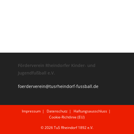
Förderverein Rheindorfer Kinder- und
Jugendfußball e.V.
foerderverein@tusrheindorf-fussball.de
Impressum
Datenschutz
Haftungsausschluss
Cookie-Richtlinie (EU)
© 2026 TuS Rheindorf 1892 e.V.